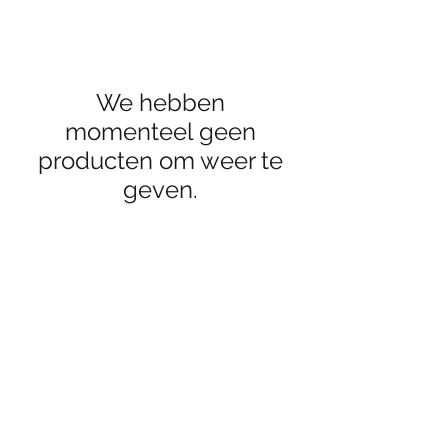
We hebben
momenteel geen
producten om weer te
geven.
citycyclesmarino@gmail.com
01 - 85 308 10
©City Cycles D3 2020