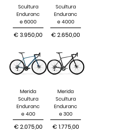
Scultura
Scultura
Enduranc
Enduranc
e 6000
e 4000
Prijs
Prijs
€ 3.950,00
€ 2.650,00
Merida
Merida
Scultura
Scultura
Enduranc
Enduranc
e 400
e 300
Prijs
Prijs
€ 2.075,00
€ 1.775,00